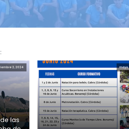
:
iembre 2, 2024
mayo 
 de las
ueba de