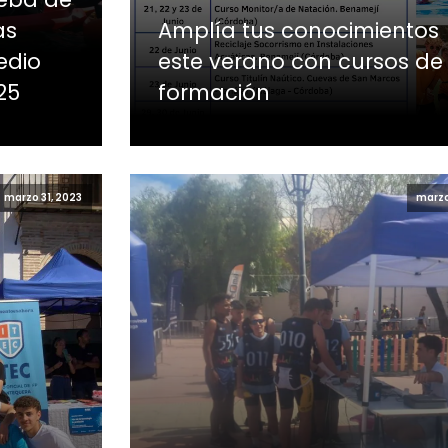
as
Amplía tus conocimientos
edio
este verano con cursos de
25
formación
marzo 31, 2023
marzo