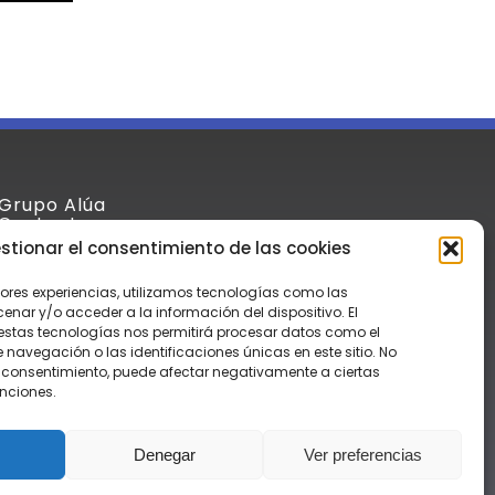
Grupo Alúa
Contacto
Aula Virtual
stionar el consentimiento de las cookies
Aviso Legal y Condiciones
Política de Privacidad
jores experiencias, utilizamos tecnologías como las
nar y/o acceder a la información del dispositivo. El
estas tecnologías nos permitirá procesar datos como el
avegación o las identificaciones únicas en este sitio. No
 el consentimiento, puede afectar negativamente a ciertas
unciones.
Denegar
Ver preferencias