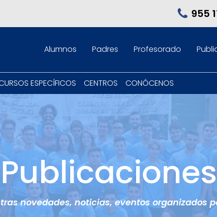
955 1
Alumnos
Padres
Profesorado
Publi
CURSOS ESPECÍFICOS
CENTROS
CONÓCENOS
Publicaciones
ras novedades, noticias, eventos organizados p