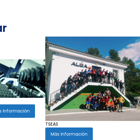
ar
s Información
TSEAS
Más Información