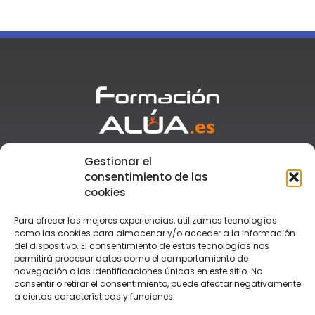
Gestionar el
Atención al cliente
+34 955 110 776
consentimiento de las
Secretaría
+34 673 917 881
cookies
formacion@alua.es
Para ofrecer las mejores experiencias, utilizamos tecnologías
como las cookies para almacenar y/o acceder a la información
del dispositivo. El consentimiento de estas tecnologías nos
TEGU
permitirá procesar datos como el comportamiento de
TSAF
navegación o las identificaciones únicas en este sitio. No
TSEAS
consentir o retirar el consentimiento, puede afectar negativamente
Monitor de Tiempo Libre
a ciertas características y funciones.
Monitor de Rafting