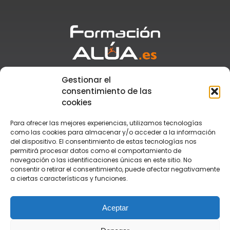
Gestionar el
Atención al cliente
+34 955 110 776
consentimiento de las
Secretaría
+34 673 917 881
cookies
formacion@alua.es
Para ofrecer las mejores experiencias, utilizamos tecnologías
como las cookies para almacenar y/o acceder a la información
del dispositivo. El consentimiento de estas tecnologías nos
TEGU
permitirá procesar datos como el comportamiento de
TSAF
navegación o las identificaciones únicas en este sitio. No
TSEAS
consentir o retirar el consentimiento, puede afectar negativamente
Monitor de Tiempo Libre
a ciertas características y funciones.
Monitor de Rafting
Grupo Alúa
Contacto
Aceptar
Aula Virtual
Aviso Legal y Condiciones
Política de Privacidad