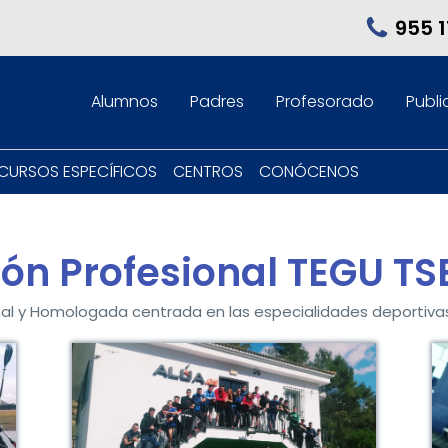
955 1
Alumnos
Padres
Profesorado
Publi
CURSOS ESPECÍFICOS
CENTROS
CONÓCENOS
ón Profesional TEGU TS
nal y Homologada centrada en las especialidades deporti