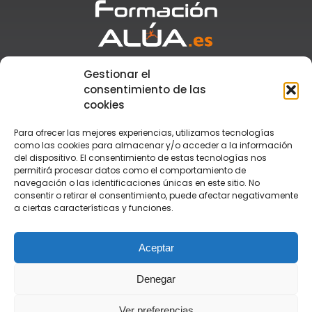
Gestionar el
Atención al cliente
+34 955 110 776
consentimiento de las
Secretaría
+34 673 917 881
cookies
formacion@alua.es
Para ofrecer las mejores experiencias, utilizamos tecnologías
como las cookies para almacenar y/o acceder a la información
del dispositivo. El consentimiento de estas tecnologías nos
TEGU
permitirá procesar datos como el comportamiento de
TSAF
navegación o las identificaciones únicas en este sitio. No
TSEAS
consentir o retirar el consentimiento, puede afectar negativamente
Monitor de Tiempo Libre
a ciertas características y funciones.
Monitor de Rafting
Grupo Alúa
Contacto
Aceptar
Aula Virtual
Aviso Legal y Condiciones
Política de Privacidad
Denegar
Ver preferencias