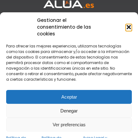
Gestionar el
Atención al cliente
+34 955 110 776
consentimiento de las
Secretaría
+34 673 917 881
cookies
formacion@alua.es
Para ofrecer las mejores experiencias, utilizamos tecnologías
como las cookies para almacenar y/o acceder a la información
del dispositivo. El consentimiento de estas tecnologías nos
TEGU
permitirá procesar datos como el comportamiento de
TSAF
navegación o las identificaciones únicas en este sitio. No
TSEAS
consentir o retirar el consentimiento, puede afectar negativamente
Monitor de Tiempo Libre
a ciertas características y funciones.
Monitor de Rafting
Grupo Alúa
Contacto
Aceptar
Aula Virtual
Aviso Legal y Condiciones
Política de Privacidad
Denegar
Ver preferencias
© formacionalua.es 2026
Política de
Política de
Aviso Legal y