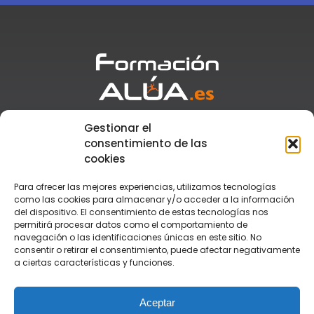
Gestionar el
Atención al cliente
+34 955 110 776
consentimiento de las
Secretaría
+34 673 917 881
cookies
formacion@alua.es
Para ofrecer las mejores experiencias, utilizamos tecnologías
como las cookies para almacenar y/o acceder a la información
del dispositivo. El consentimiento de estas tecnologías nos
TEGU
permitirá procesar datos como el comportamiento de
TSAF
navegación o las identificaciones únicas en este sitio. No
TSEAS
consentir o retirar el consentimiento, puede afectar negativamente
Monitor de Tiempo Libre
a ciertas características y funciones.
Monitor de Rafting
Grupo Alúa
Contacto
Aceptar
Aula Virtual