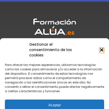
Gestionar el
Atención al cliente
+34 955 110 776
consentimiento de las
Secretaría
+34 673 917 881
cookies
formacion@alua.es
Para ofrecer las mejores experiencias, utilizamos tecnologías
como las cookies para almacenar y/o acceder a la información
del dispositivo. El consentimiento de estas tecnologías nos
TEGU
permitirá procesar datos como el comportamiento de
TSAF
navegación o las identificaciones únicas en este sitio. No
TSEAS
consentir o retirar el consentimiento, puede afectar negativamente
Monitor de Tiempo Libre
a ciertas características y funciones.
Monitor de Rafting
Grupo Alúa
Contacto
Aceptar
Aula Virtual